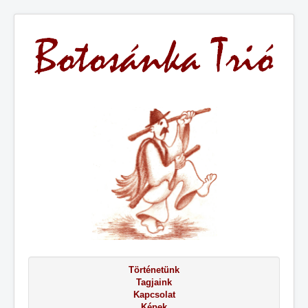
Történetünk
Tagjaink
Kapcsolat
Képek